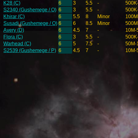
K28 (C)
6
3
5.5
-
500K
S2340 (Gushemege / O)
6
3
5.5
-
500K
Khirar (C)
6
5.5
8
Minor
100M
Susadi (Gushemege / O)
6
6
8.5
Minor
500M
Avery (D)
6
4.5
7
-
10M-
Flora (C)
6
3
5.5
-
500K
Warhead (C)
6
5
7.5
-
50M-
S2539 (Gushemege / P)
6
4.5
7
-
10M-