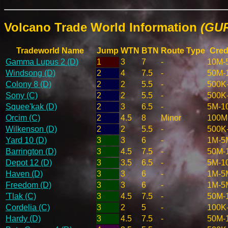
Volcano Trade World Information
(GUR
Tradeworld Name
Jump
WTN
BTN
Route Type
Cred
Gamma Lupus 2 (D)
1
3
7
-
10M-
Windsong (D)
2
4
7.5
-
50M-
Colony 8 (D)
2
2
5.5
-
500K
Sony (C)
2
2
5.5
-
500K
Squee'kak (D)
2
3
6.5
-
5M-1
Orcim (C)
2
4.5
8
Minor
100M
Wilkenson (D)
2
2
5.5
-
500K
Yard 10 (D)
3
3
6
-
1M-5
Barrington (D)
3
4.5
7.5
-
50M-
Depot 12 (D)
3
3.5
6.5
-
5M-1
Haven (D)
3
3
6
-
1M-5
Freedom (D)
3
3
6
-
1M-5
'Tlak (C)
3
4.5
7.5
-
50M-
Cordelia (C)
3
2
5
-
100K
Hardy (D)
3
4.5
7.5
-
50M-