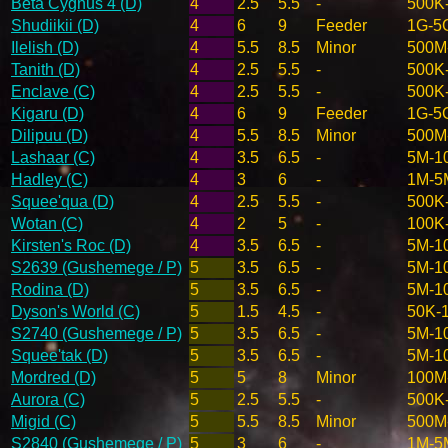
Beta Cygnus 4 (D)
4
2.5
5.5
-
500K
Shudiikii (D)
4
6
9
Feeder
1G-5
Ilelish (D)
4
5.5
8.5
Minor
500M
Tanith (D)
4
2.5
5.5
-
500K
Enclave (C)
4
2.5
5.5
-
500K
Kigaru (D)
4
6
9
Feeder
1G-5
Dilipuu (D)
4
5.5
8.5
Minor
500M
Lashaar (C)
4
3.5
6.5
-
5M-1
Hadley (C)
4
3
6
-
1M-5
Squee'qua (D)
4
2.5
5.5
-
500K
Wotan (C)
4
2
5
-
100K
Kirsten's Roc (D)
4
3.5
6.5
-
5M-1
S2639 (Gushemege / P)
5
3.5
6.5
-
5M-1
Rodina (D)
5
3.5
6.5
-
5M-1
Dyson's World (C)
5
1.5
4.5
-
50K-
S2740 (Gushemege / P)
5
3.5
6.5
-
5M-1
Squee'tak (D)
5
3.5
6.5
-
5M-1
Mordred (D)
5
5
8
Minor
100M
Aurora (C)
5
2.5
5.5
-
500K
Migid (C)
5
5.5
8.5
Minor
500M
S2840 (Gushemege / P)
5
3
6
-
1M-5