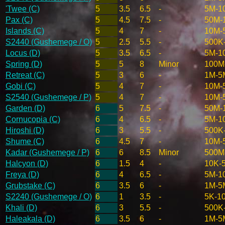
'Twee (C)
5
3.5
6.5
-
5M-1
Pax (C)
5
4.5
7.5
-
50M-
Islands (C)
5
4
7
-
10M-
S2440 (Gushemege / O)
5
2.5
5.5
-
500K
Locus (D)
5
3.5
6.5
-
5M-1
Spring (D)
5
5
8
Minor
100M
Retreat (C)
5
3
6
-
1M-5
Gobi (C)
5
4
7
-
10M-
S2540 (Gushemege / P)
5
4
7
-
10M-
Garden (D)
6
5
7.5
-
50M-
Cornucopia (C)
6
4
6.5
-
5M-1
Hiroshi (D)
6
3
5.5
-
500K
Shume (C)
6
4.5
7
-
10M-
Kadar (Gushemege / P)
6
6
8.5
Minor
500M
Halcyon (D)
6
1.5
4
-
10K-
Freya (D)
6
4
6.5
-
5M-1
Grubstake (C)
6
3.5
6
-
1M-5
S2240 (Gushemege / O)
6
1
3.5
-
5K-1
Khali (D)
6
3
5.5
-
500K
Haleakala (D)
6
3.5
6
-
1M-5