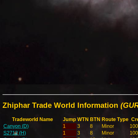
Zhiphar Trade World Information
(GUR
Tradeworld Name
Jump
WTN
BTN
Route Type
Cr
Canyon (D)
1
3
8
Minor
10
S2712 (H)
1
3
8
Minor
10