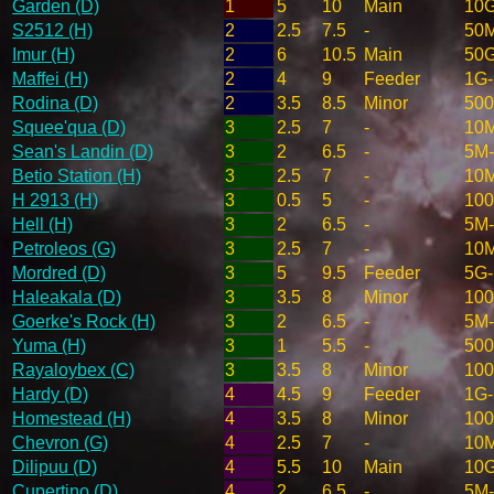
Garden (D)
1
5
10
Main
10
S2512 (H)
2
2.5
7.5
-
50
Imur (H)
2
6
10.5
Main
50
Maffei (H)
2
4
9
Feeder
1G
Rodina (D)
2
3.5
8.5
Minor
50
Squee'qua (D)
3
2.5
7
-
10
Sean's Landin (D)
3
2
6.5
-
5M
Betio Station (H)
3
2.5
7
-
10
H 2913 (H)
3
0.5
5
-
100
Hell (H)
3
2
6.5
-
5M
Petroleos (G)
3
2.5
7
-
10
Mordred (D)
3
5
9.5
Feeder
5G
Haleakala (D)
3
3.5
8
Minor
10
Goerke's Rock (H)
3
2
6.5
-
5M
Yuma (H)
3
1
5.5
-
50
Rayaloybex (C)
3
3.5
8
Minor
10
Hardy (D)
4
4.5
9
Feeder
1G
Homestead (H)
4
3.5
8
Minor
10
Chevron (G)
4
2.5
7
-
10
Dilipuu (D)
4
5.5
10
Main
10
Cupertino (D)
4
2
6.5
-
5M