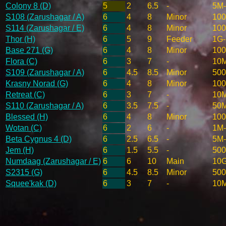
Colony 8 (D)
5
2
6.5
-
5M
S108 (Zarushagar / A)
6
4
8
Minor
10
S114 (Zarushagar / E)
6
4
8
Minor
10
Thor (H)
6
5
9
Feeder
1G
Base 271 (G)
6
4
8
Minor
10
Flora (C)
6
3
7
-
10
S109 (Zarushagar / A)
6
4.5
8.5
Minor
50
Krasny Norad (G)
6
4
8
Minor
10
Retreat (C)
6
3
7
-
10
S110 (Zarushagar / A)
6
3.5
7.5
-
50
Blessed (H)
6
4
8
Minor
10
Wotan (C)
6
2
6
-
1M
Beta Cygnus 4 (D)
6
2.5
6.5
-
5M
Jem (H)
6
1.5
5.5
-
50
Numdaag (Zarushagar / E)
6
6
10
Main
10
S2315 (G)
6
4.5
8.5
Minor
50
Squee'kak (D)
6
3
7
-
10