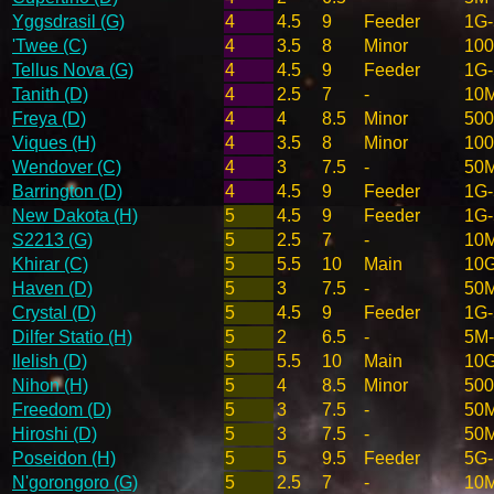
Yggsdrasil (G)
4
4.5
9
Feeder
1G
'Twee (C)
4
3.5
8
Minor
10
Tellus Nova (G)
4
4.5
9
Feeder
1G
Tanith (D)
4
2.5
7
-
10
Freya (D)
4
4
8.5
Minor
50
Viques (H)
4
3.5
8
Minor
10
Wendover (C)
4
3
7.5
-
50
Barrington (D)
4
4.5
9
Feeder
1G
New Dakota (H)
5
4.5
9
Feeder
1G
S2213 (G)
5
2.5
7
-
10
Khirar (C)
5
5.5
10
Main
10
Haven (D)
5
3
7.5
-
50
Crystal (D)
5
4.5
9
Feeder
1G
Dilfer Statio (H)
5
2
6.5
-
5M
Ilelish (D)
5
5.5
10
Main
10
Nihon (H)
5
4
8.5
Minor
50
Freedom (D)
5
3
7.5
-
50
Hiroshi (D)
5
3
7.5
-
50
Poseidon (H)
5
5
9.5
Feeder
5G
N'gorongoro (G)
5
2.5
7
-
10