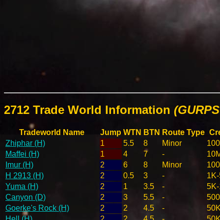
2712 Trade World Information
(GURPS 
Tradeworld Name
Jump
WTN
BTN
Route Type
Cr
Zhiphar (H)
1
5.5
8
Minor
10
Maffei (H)
1
4
7
-
10
Imur (H)
2
6
8
Minor
10
H 2913 (H)
2
0.5
3
-
1K-
Yuma (H)
2
1
3.5
-
5K-
Canyon (D)
2
3
5.5
-
50
Goerke's Rock (H)
2
2
4.5
-
50K
Hell (H)
2
2
4.5
-
50K