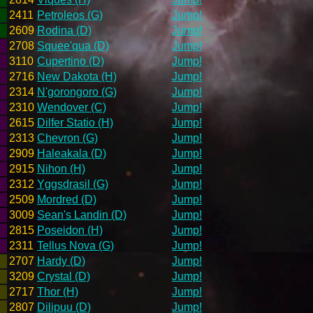
2411
Petroleos (G)
Jump!
2609
Rodina (D)
Jump!
2708
Squee'qua (D)
Jump!
3110
Cupertino (D)
Jump!
2716
New Dakota (H)
Jump!
2314
N'gorongoro (G)
Jump!
2310
Wendover (C)
Jump!
2615
Dilfer Statio (H)
Jump!
2313
Chevron (G)
Jump!
2909
Haleakala (D)
Jump!
2915
Nihon (H)
Jump!
2312
Yggsdrasil (G)
Jump!
2509
Mordred (D)
Jump!
3009
Sean's Landin (D)
Jump!
2815
Poseidon (H)
Jump!
2311
Tellus Nova (G)
Jump!
2707
Hardy (D)
Jump!
3209
Crystal (D)
Jump!
2717
Thor (H)
Jump!
2807
Dilipuu (D)
Jump!