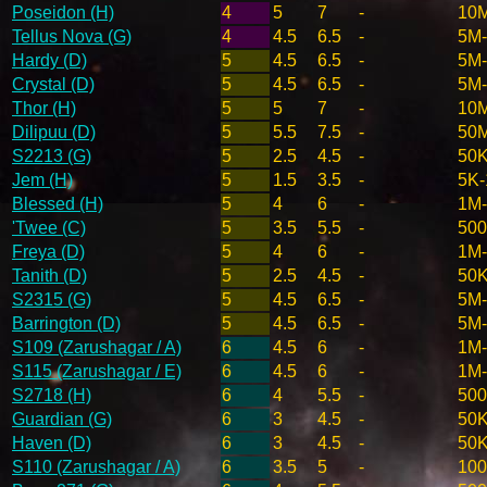
Poseidon (H)
4
5
7
-
10
Tellus Nova (G)
4
4.5
6.5
-
5M
Hardy (D)
5
4.5
6.5
-
5M
Crystal (D)
5
4.5
6.5
-
5M
Thor (H)
5
5
7
-
10
Dilipuu (D)
5
5.5
7.5
-
50
S2213 (G)
5
2.5
4.5
-
50K
Jem (H)
5
1.5
3.5
-
5K-
Blessed (H)
5
4
6
-
1M
'Twee (C)
5
3.5
5.5
-
50
Freya (D)
5
4
6
-
1M
Tanith (D)
5
2.5
4.5
-
50K
S2315 (G)
5
4.5
6.5
-
5M
Barrington (D)
5
4.5
6.5
-
5M
S109 (Zarushagar / A)
6
4.5
6
-
1M
S115 (Zarushagar / E)
6
4.5
6
-
1M
S2718 (H)
6
4
5.5
-
50
Guardian (G)
6
3
4.5
-
50K
Haven (D)
6
3
4.5
-
50K
S110 (Zarushagar / A)
6
3.5
5
-
100