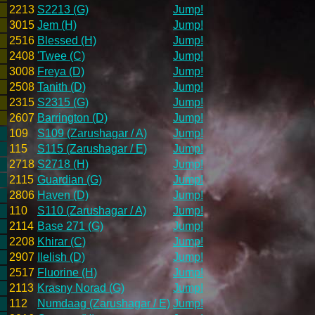
2213
S2213 (G)
Jump!
3015
Jem (H)
Jump!
2516
Blessed (H)
Jump!
2408
'Twee (C)
Jump!
3008
Freya (D)
Jump!
2508
Tanith (D)
Jump!
2315
S2315 (G)
Jump!
2607
Barrington (D)
Jump!
109
S109 (Zarushagar / A)
Jump!
115
S115 (Zarushagar / E)
Jump!
2718
S2718 (H)
Jump!
2115
Guardian (G)
Jump!
2806
Haven (D)
Jump!
110
S110 (Zarushagar / A)
Jump!
2114
Base 271 (G)
Jump!
2208
Khirar (C)
Jump!
2907
Ilelish (D)
Jump!
2517
Fluorine (H)
Jump!
2113
Krasny Norad (G)
Jump!
112
Numdaag (Zarushagar / E)
Jump!