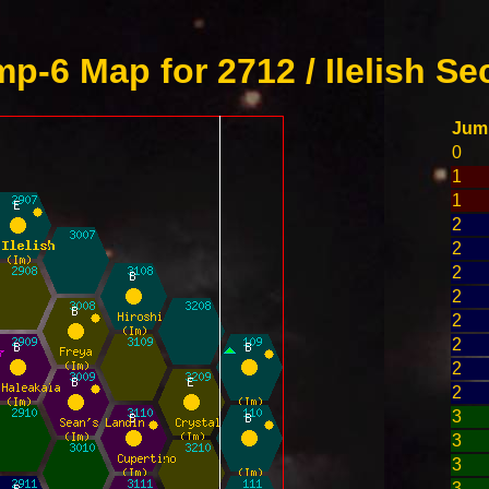
p-6 Map for 2712 / Ilelish Se
Jum
0
1
1
2
2
2
2
2
2
2
2
3
3
3
3