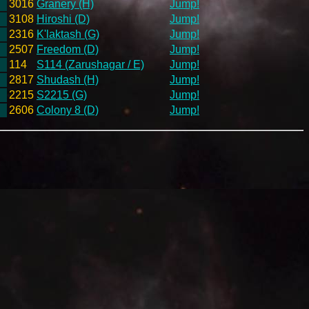
3016
Granery (H)
Jump!
3108
Hiroshi (D)
Jump!
2316
K'laktash (G)
Jump!
2507
Freedom (D)
Jump!
114
S114 (Zarushagar / E)
Jump!
2817
Shudash (H)
Jump!
2215
S2215 (G)
Jump!
2606
Colony 8 (D)
Jump!