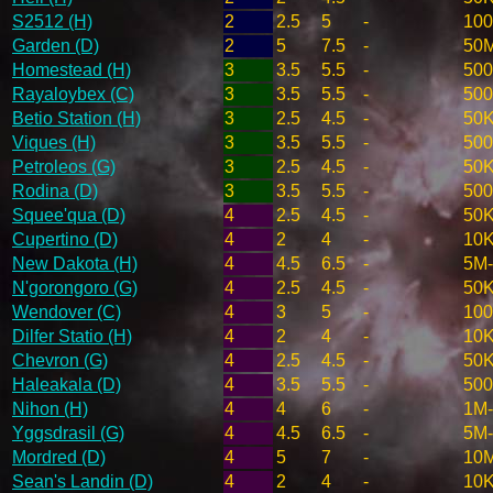
S2512 (H)
2
2.5
5
-
100
Garden (D)
2
5
7.5
-
50
Homestead (H)
3
3.5
5.5
-
50
Rayaloybex (C)
3
3.5
5.5
-
50
Betio Station (H)
3
2.5
4.5
-
50K
Viques (H)
3
3.5
5.5
-
50
Petroleos (G)
3
2.5
4.5
-
50K
Rodina (D)
3
3.5
5.5
-
50
Squee'qua (D)
4
2.5
4.5
-
50K
Cupertino (D)
4
2
4
-
10K
New Dakota (H)
4
4.5
6.5
-
5M
N'gorongoro (G)
4
2.5
4.5
-
50K
Wendover (C)
4
3
5
-
100
Dilfer Statio (H)
4
2
4
-
10K
Chevron (G)
4
2.5
4.5
-
50K
Haleakala (D)
4
3.5
5.5
-
50
Nihon (H)
4
4
6
-
1M
Yggsdrasil (G)
4
4.5
6.5
-
5M
Mordred (D)
4
5
7
-
10
Sean's Landin (D)
4
2
4
-
10K