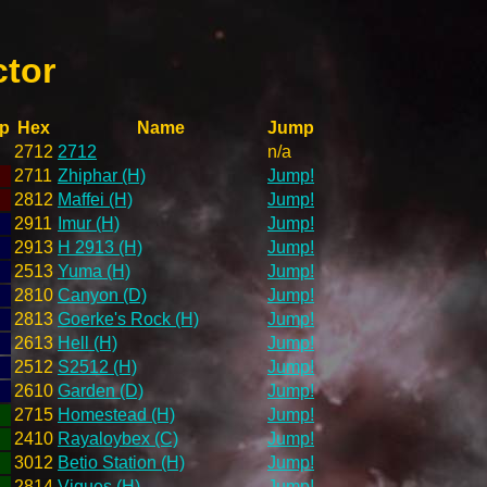
ctor
p
Hex
Name
Jump
2712
2712
n/a
2711
Zhiphar (H)
Jump!
2812
Maffei (H)
Jump!
2911
Imur (H)
Jump!
2913
H 2913 (H)
Jump!
2513
Yuma (H)
Jump!
2810
Canyon (D)
Jump!
2813
Goerke's Rock (H)
Jump!
2613
Hell (H)
Jump!
2512
S2512 (H)
Jump!
2610
Garden (D)
Jump!
2715
Homestead (H)
Jump!
2410
Rayaloybex (C)
Jump!
3012
Betio Station (H)
Jump!
2814
Viques (H)
Jump!