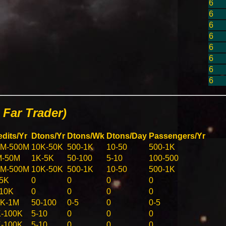
6
6
6
6
6
6
6
6
Far Trader)
edits/Yr
Dtons/Yr
Dtons/Wk
Dtons/Day
Passengers/Yr
0M-500M
10K-50K
500-1K
10-50
500-1K
M-50M
1K-5K
50-100
5-10
100-500
0M-500M
10K-50K
500-1K
10-50
500-1K
5K
0
0
0
0
10K
0
0
0
0
0K-1M
50-100
0-5
0
0-5
-100K
5-10
0
0
0
-100K
5-10
0
0
0