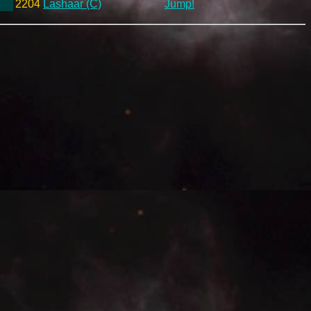
2204
Lashaar (C)
Jump!