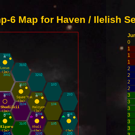
-6 Map for Haven / Ilelish S
Ju
0
1
1
1
2
2
2
2
3
3
3
3
3
3
3