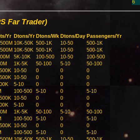
6
S Far Trader)
ts/Yr
Dtons/Yr
Dtons/Wk
Dtons/Day
Passengers/Yr
-500M
10K-50K
500-1K
10-50
500-1K
-500M
10K-50K
500-1K
10-50
500-1K
100M
5K-10K
100-500
10-50
100-500
50M
1K-5K
50-100
5-10
50-100
500K
10-50
0
0
0
500K
10-50
0
0
0
00K
5-10
0
0
0
M
100-500
5-10
0
5-10
500K
10-50
0
0
0
00K
5-10
0
0
0
50M
1K-5K
50-100
5-10
50-100
M
100-500
5-10
0
5-10
500K
10-50
0
0
0
M
100-500
5-10
0
5-10
-500M
10K-50K
500-1K
10-50
500-1K