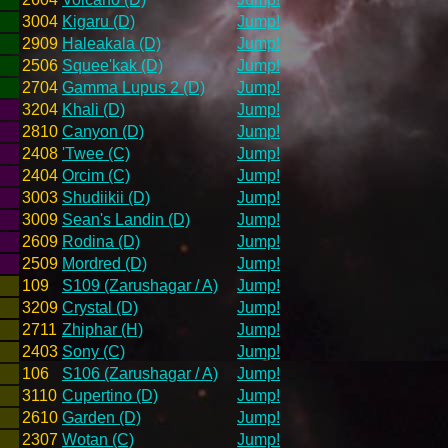
3004
Kigaru (D)
Jump!
2909
Haleakala (D)
Jump!
2506
Squee'kak (D)
Jump!
2704
Gamma Lupus 2 (D)
Jump!
3204
Khali (D)
Jump!
2810
Canyon (D)
Jump!
2408
'Twee (C)
Jump!
2404
Orcim (C)
Jump!
3003
Shudiikii (D)
Jump!
3009
Sean's Landin (D)
Jump!
2609
Rodina (D)
Jump!
2509
Mordred (D)
Jump!
109
S109 (Zarushagar / A)
Jump!
3209
Crystal (D)
Jump!
2711
Zhiphar (H)
Jump!
2403
Sony (C)
Jump!
106
S106 (Zarushagar / A)
Jump!
3110
Cupertino (D)
Jump!
2610
Garden (D)
Jump!
2307
Wotan (C)
Jump!