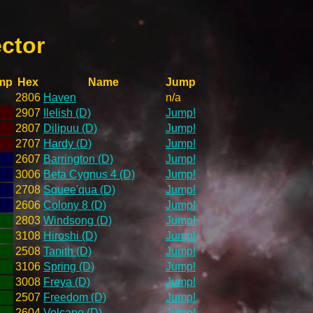
ector
mp
Hex
Name
Jump
2806
Haven
n/a
2907
Ilelish (D)
Jump!
2807
Dilipuu (D)
Jump!
2707
Hardy (D)
Jump!
2607
Barrington (D)
Jump!
3006
Beta Cygnus 4 (D)
Jump!
2708
Squee'qua (D)
Jump!
2606
Colony 8 (D)
Jump!
2803
Windsong (D)
Jump!
3108
Hiroshi (D)
Jump!
2508
Tanith (D)
Jump!
3106
Spring (D)
Jump!
3008
Freya (D)
Jump!
2507
Freedom (D)
Jump!
2604
Volcano (D)
Jump!