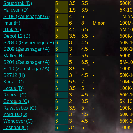
Squee'tak (D)
5
3.5
5.5
-
500K
Halcyon (D)
5
1.5
3.5
-
5K-10
S108 (Zarushagar / A)
5
4
6
-
1M-5
Imur (H)
5
6
8
Minor
100M
'Tlak (C)
5
4.5
6.5
-
5M-1
Depot 12 (D)
5
3.5
5.5
-
500K
S2840 (Gushemege / P)
6
3
4.5
-
50K-1
S209 (Zarushagar / A)
6
3
4.5
-
50K-1
Maffei (H)
6
4
5.5
-
500K
S204 (Zarushagar / A)
6
5
6.5
-
5M-1
S110 (Zarushagar / A)
6
3.5
5
-
100K-
S2712 (H)
6
3
4.5
-
50K-1
Khirar (C)
6
5.5
7
-
10M-
Locus (D)
6
3.5
5
-
100K-
Retreat (C)
6
3
4.5
-
50K-1
Cordelia (C)
6
2
3.5
-
5K-10
Rayaloybex (C)
6
3.5
5
-
100K-
Yard 10 (D)
6
3
4.5
-
50K-1
Wendover (C)
6
3
4.5
-
50K-1
Lashaar (C)
6
3.5
5
-
100K-