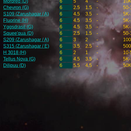
Mordred (D)
6
5
4
-
10K
Chevron (G)
6
2.5
1.5
-
50-
S109 (Zarushagar / A)
6
4.5
3.5
-
5K-
Fluorine (H)
6
4.5
3.5
-
5K-
Yggsdrasil (G)
6
4.5
3.5
-
5K-
Squee'qua (D)
6
2.5
1.5
-
50-
S209 (Zarushagar / A)
6
3
2
-
100
S315 (Zarushagar / E)
6
3.5
2.5
-
500
H 3018 (H)
6
2
1
-
10-
Tellus Nova (G)
6
4.5
3.5
-
5K-
Dilipuu (D)
6
5.5
4.5
-
50K