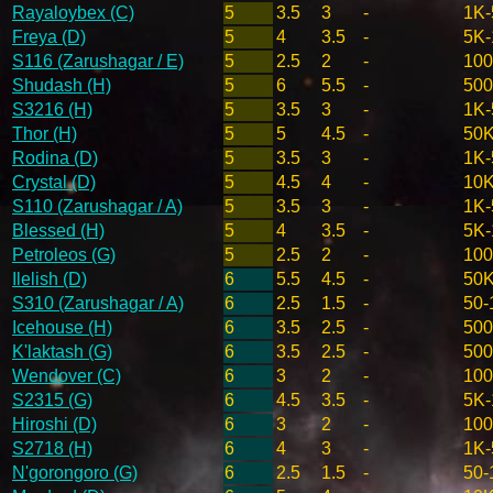
Rayaloybex (C)
5
3.5
3
-
1K-
Freya (D)
5
4
3.5
-
5K-
S116 (Zarushagar / E)
5
2.5
2
-
100
Shudash (H)
5
6
5.5
-
50
S3216 (H)
5
3.5
3
-
1K-
Thor (H)
5
5
4.5
-
50K
Rodina (D)
5
3.5
3
-
1K-
Crystal (D)
5
4.5
4
-
10K
S110 (Zarushagar / A)
5
3.5
3
-
1K-
Blessed (H)
5
4
3.5
-
5K-
Petroleos (G)
5
2.5
2
-
100
Ilelish (D)
6
5.5
4.5
-
50K
S310 (Zarushagar / A)
6
2.5
1.5
-
50-
Icehouse (H)
6
3.5
2.5
-
500
K'laktash (G)
6
3.5
2.5
-
500
Wendover (C)
6
3
2
-
100
S2315 (G)
6
4.5
3.5
-
5K-
Hiroshi (D)
6
3
2
-
100
S2718 (H)
6
4
3
-
1K-
N'gorongoro (G)
6
2.5
1.5
-
50-