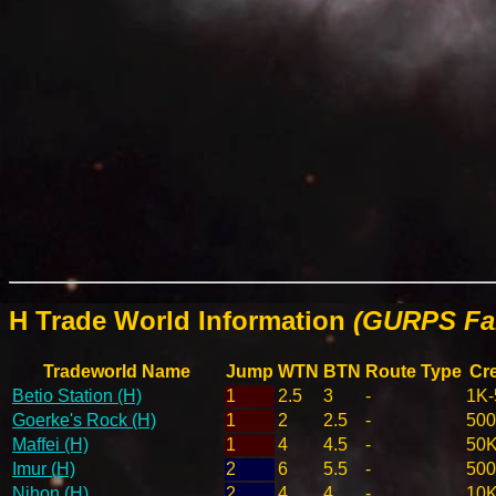
H Trade World Information
(GURPS Far
Tradeworld Name
Jump
WTN
BTN
Route Type
Cre
Betio Station (H)
1
2.5
3
-
1K-
Goerke's Rock (H)
1
2
2.5
-
500
Maffei (H)
1
4
4.5
-
50K
Imur (H)
2
6
5.5
-
50
Nihon (H)
2
4
4
-
10K