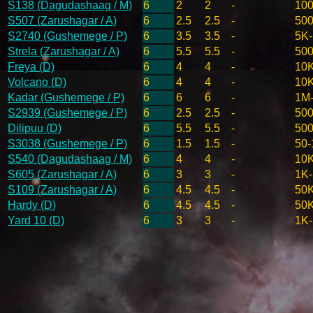
S138 (Dagudashaag / M)
6
2
2
-
100
S507 (Zarushagar / A)
6
2.5
2.5
-
500
S2740 (Gushemege / P)
6
3.5
3.5
-
5K
Strela (Zarushagar / A)
6
5.5
5.5
-
50
Freya (D)
6
4
4
-
10
Volcano (D)
6
4
4
-
10
Kadar (Gushemege / P)
6
6
6
-
1M
S2939 (Gushemege / P)
6
2.5
2.5
-
500
Dilipuu (D)
6
5.5
5.5
-
50
S3038 (Gushemege / P)
6
1.5
1.5
-
50-
S540 (Dagudashaag / M)
6
4
4
-
10
S605 (Zarushagar / A)
6
3
3
-
1K
S109 (Zarushagar / A)
6
4.5
4.5
-
50
Hardy (D)
6
4.5
4.5
-
50
Yard 10 (D)
6
3
3
-
1K