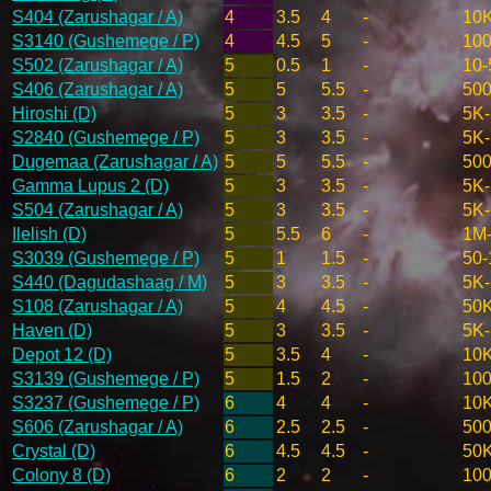
S404 (Zarushagar / A)
4
3.5
4
-
10
S3140 (Gushemege / P)
4
4.5
5
-
10
S502 (Zarushagar / A)
5
0.5
1
-
10-
S406 (Zarushagar / A)
5
5
5.5
-
50
Hiroshi (D)
5
3
3.5
-
5K
S2840 (Gushemege / P)
5
3
3.5
-
5K
Dugemaa (Zarushagar / A)
5
5
5.5
-
50
Gamma Lupus 2 (D)
5
3
3.5
-
5K
S504 (Zarushagar / A)
5
3
3.5
-
5K
Ilelish (D)
5
5.5
6
-
1M
S3039 (Gushemege / P)
5
1
1.5
-
50-
S440 (Dagudashaag / M)
5
3
3.5
-
5K
S108 (Zarushagar / A)
5
4
4.5
-
50
Haven (D)
5
3
3.5
-
5K
Depot 12 (D)
5
3.5
4
-
10
S3139 (Gushemege / P)
5
1.5
2
-
100
S3237 (Gushemege / P)
6
4
4
-
10
S606 (Zarushagar / A)
6
2.5
2.5
-
500
Crystal (D)
6
4.5
4.5
-
50
Colony 8 (D)
6
2
2
-
100