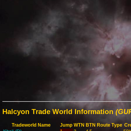
Halcyon Trade World Information
(GUR
Tradeworld Name
Jump
WTN
BTN
Route Type
Cre