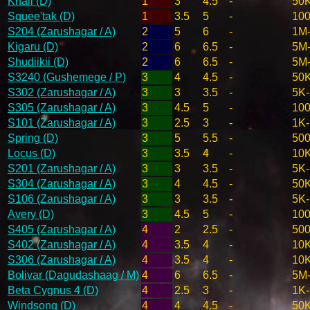
Khali (D)
1
3
4.5
-
50
Squee'tak (D)
1
3.5
5
-
10
S204 (Zarushagar / A)
2
5
6
-
1M
Kigaru (D)
2
6
6.5
-
5M
Shudiikii (D)
2
6
6.5
-
5M
S3240 (Gushemege / P)
3
4
4.5
-
50
S302 (Zarushagar / A)
3
3
3.5
-
5K
S305 (Zarushagar / A)
3
4.5
5
-
10
S101 (Zarushagar / A)
3
2.5
3
-
1K
Spring (D)
3
5
5.5
-
50
Locus (D)
3
3.5
4
-
10
S201 (Zarushagar / A)
3
3
3.5
-
5K
S304 (Zarushagar / A)
3
4
4.5
-
50
S106 (Zarushagar / A)
3
3
3.5
-
5K
Avery (D)
3
4.5
5
-
10
S405 (Zarushagar / A)
4
2
2.5
-
500
S402 (Zarushagar / A)
4
3.5
4
-
10
S306 (Zarushagar / A)
4
3.5
4
-
10
Bolivar (Dagudashaag / M)
4
6
6.5
-
5M
Beta Cygnus 4 (D)
4
2.5
3
-
1K
Windsong (D)
4
4
4.5
-
50