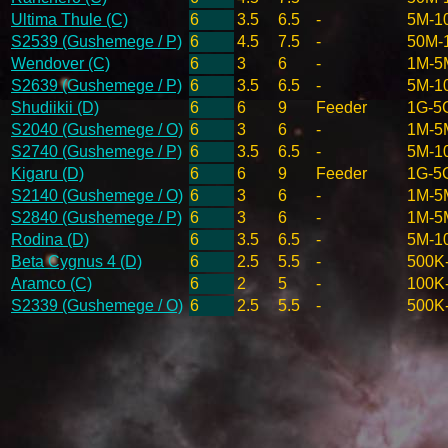
Ultima Thule (C)
6
3.5
6.5
-
5M-1
S2539 (Gushemege / P)
6
4.5
7.5
-
50M-
Wendover (C)
6
3
6
-
1M-5
S2639 (Gushemege / P)
6
3.5
6.5
-
5M-1
Shudiikii (D)
6
6
9
Feeder
1G-5
S2040 (Gushemege / O)
6
3
6
-
1M-5
S2740 (Gushemege / P)
6
3.5
6.5
-
5M-1
Kigaru (D)
6
6
9
Feeder
1G-5
S2140 (Gushemege / O)
6
3
6
-
1M-5
S2840 (Gushemege / P)
6
3
6
-
1M-5
Rodina (D)
6
3.5
6.5
-
5M-1
Beta Cygnus 4 (D)
6
2.5
5.5
-
500K
Aramco (C)
6
2
5
-
100K
S2339 (Gushemege / O)
6
2.5
5.5
-
500K