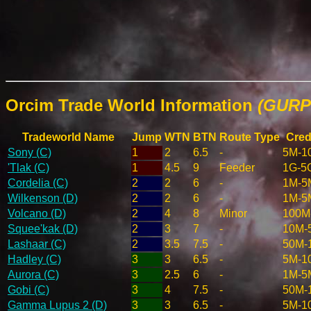
Orcim Trade World Information
(GURPS
Tradeworld Name
Jump
WTN
BTN
Route Type
Cred
Sony (C)
1
2
6.5
-
5M-1
'Tlak (C)
1
4.5
9
Feeder
1G-5
Cordelia (C)
2
2
6
-
1M-5
Wilkenson (D)
2
2
6
-
1M-5
Volcano (D)
2
4
8
Minor
100M
Squee'kak (D)
2
3
7
-
10M-
Lashaar (C)
2
3.5
7.5
-
50M-
Hadley (C)
3
3
6.5
-
5M-1
Aurora (C)
3
2.5
6
-
1M-5
Gobi (C)
3
4
7.5
-
50M-
Gamma Lupus 2 (D)
3
3
6.5
-
5M-1