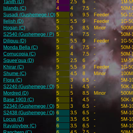
Tanith (D)
4
2.5
6
-
1M-5
Islands (C)
4
4
7.5
-
50M-
Susadi (Gushemege / O)
5
6
9.5
Feeder
5G-1
Ilelish (D)
5
5.5
9
Feeder
1G-5
Hogan (C)
5
5
8.5
Minor
500M
S2540 (Gushemege / P)
5
4
7.5
-
50M-
Dilipuu (D)
5
5.5
9
Feeder
1G-5
Monda Bella (C)
5
4
7.5
-
50M-
Cornucopia (C)
5
4
7.5
-
50M-
Squee'qua (D)
5
2.5
6
-
1M-5
Khirar (C)
5
5.5
9
Feeder
1G-5
Shume (C)
5
4.5
8
Minor
100M
Flora (C)
5
3
6.5
-
5M-1
S2240 (Gushemege / O)
5
1
4.5
-
50K-
Mordred (D)
5
5
8.5
Minor
500M
Base 1903 (C)
5
1
4.5
-
50K-
S2340 (Gushemege / O)
5
3
6.5
-
5M-1
S2438 (Gushemege / O)
6
3.5
6.5
-
5M-1
Locus (D)
6
3.5
6.5
-
5M-1
Rayaloybex (C)
6
3.5
6.5
-
5M-1
Ranchero (C)
6
4.5
7.5
-
50M-