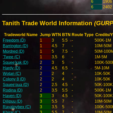
6
1906
6
2402
Tanith Trade World Information
(GURP
Tradeworld Name
Jump
WTN
BTN
Route Type
Credits/Y
Freedom (D)
1
3
5.5
-
500K-1M
Barrington (D)
1
4.5
7
-
10M-50M
Mordred (D)
1
5
7.5
-
50M-100
'Twee (C)
1
3.5
6
-
1M-5M
Squee'kak (D)
2
3
5
-
100K-500
Hardy (D)
2
4.5
6.5
-
5M-10M
Wotan (C)
2
2
4
-
10K-50K
Colony 8 (D)
2
2
4
-
10K-50K
Squee'qua (D)
2
2.5
4.5
-
50K-100K
Rodina (D)
2
3.5
5.5
-
500K-1M
Haven (D)
3
3
4.5
-
50K-100K
Dilipuu (D)
3
5.5
7
-
10M-50M
Rayaloybex (C)
3
3.5
5
-
100K-500
Khirar (C)
3
5.5
7
-
10M-50M