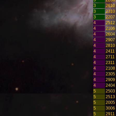
3
2610
3
2310
3
2207
4
2512
4
2106
4
2604
4
2907
4
2810
4
2411
4
2711
4
2311
4
2108
4
2305
4
2909
4
2404
5
2503
5
2513
5
2005
5
3006
5
2911