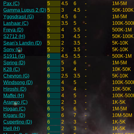
Pax (C)
5
4.5
6
-
1M-5M
Gamma Lupus 2 (D)
5
3
4.5
-
50K-100K
Yggsdrasil (G)
5
4.5
6
-
1M-5M
Lashaar (C)
5
3.5
5
-
100K-500
Freya (D)
5
4
5.5
-
500K-1M
S2712 (H)
5
3
4.5
-
50K-100K
Sean's Landin (D)
5
2
3.5
-
5K-10K
Sony (C)
5
2
3.5
-
5K-10K
S1911 (G)
6
4.5
5.5
-
500K-1M
Spring (D)
6
5
6
-
1M-5M
K28 (C)
6
3
4
-
10K-50K
Chevron (G)
6
2.5
3.5
-
5K-10K
Windsong (D)
6
4
5
-
100K-500
Hiroshi (D)
6
3
4
-
10K-50K
Maffei (H)
6
4
5
-
100K-500
Aramco (C)
6
2
3
-
1K-5K
Hogan (C)
6
5
6
-
1M-5M
Kigaru (D)
6
6
7
-
10M-50M
Cupertino (D)
6
2
3
-
1K-5K
Hell (H)
6
2
3
-
1K-5K