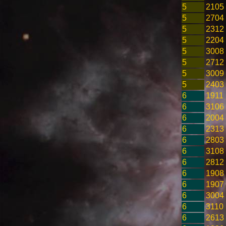
5
2105
5
2704
5
2312
5
2204
5
3008
5
2712
5
3009
5
2403
6
1911
6
3106
6
2004
6
2313
6
2803
6
3108
6
2812
6
1908
6
1907
6
3004
6
3110
6
2613