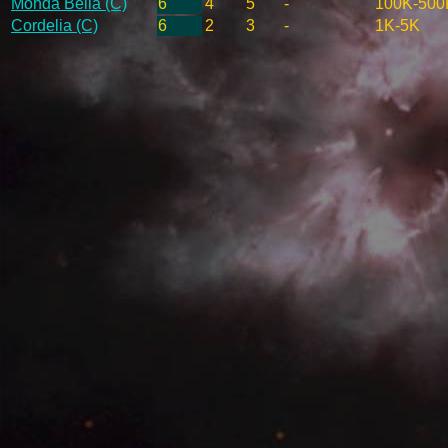
Monda Bella (C)
6
4
5
-
100K-500
Cordelia (C)
6
2
3
-
1K-5K