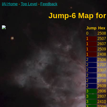
IAI Home
-
Top Level
-
Feedback
Jump-6 Map for T
Jump
Hex
0
2508
1
2507
1
2607
1
2509
1
2408
2
2506
2
2707
2
2307
2
2606
2
2708
2
2609
3
2806
3
2807
3
2410
3
2208