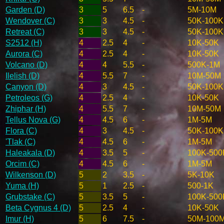
Garden (D)
3
5
6.5
-
5M-10M
Wendover (C)
3
3
4.5
-
50K-100K
Retreat (C)
3
3
4.5
-
50K-100K
S2512 (H)
4
2.5
4
-
10K-50K
Aurora (C)
4
2.5
4
-
10K-50K
Volcano (D)
4
4
5.5
-
500K-1M
Ilelish (D)
4
5.5
7
-
10M-50M
Canyon (D)
4
3
4.5
-
50K-100K
Petroleos (G)
4
2.5
4
-
10K-50K
Zhiphar (H)
4
5.5
7
-
10M-50M
Tellus Nova (G)
4
4.5
6
-
1M-5M
Flora (C)
4
3
4.5
-
50K-100K
'Tlak (C)
4
4.5
6
-
1M-5M
Haleakala (D)
4
3.5
5
-
100K-500
Orcim (C)
4
4.5
6
-
1M-5M
Wilkenson (D)
5
2
3.5
-
5K-10K
Yuma (H)
5
1
2.5
-
500-1K
Grubstake (C)
5
3.5
5
-
100K-500
Beta Cygnus 4 (D)
5
2.5
4
-
10K-50K
Imur (H)
5
6
7.5
-
50M-100