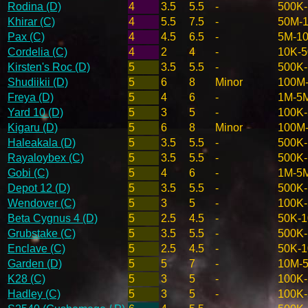
Rodina (D)
4
3.5
5.5
-
500K
Khirar (C)
4
5.5
7.5
-
50M-
Pax (C)
4
4.5
6.5
-
5M-1
Cordelia (C)
4
2
4
-
10K-
Kirsten's Roc (D)
5
3.5
5.5
-
500K
Shudiikii (D)
5
6
8
Minor
100M
Freya (D)
5
4
6
-
1M-5
Yard 10 (D)
5
3
5
-
100K
Kigaru (D)
5
6
8
Minor
100M
Haleakala (D)
5
3.5
5.5
-
500K
Rayaloybex (C)
5
3.5
5.5
-
500K
Gobi (C)
5
4
6
-
1M-5
Depot 12 (D)
5
3.5
5.5
-
500K
Wendover (C)
5
3
5
-
100K
Beta Cygnus 4 (D)
5
2.5
4.5
-
50K-
Grubstake (C)
5
3.5
5.5
-
500K
Enclave (C)
5
2.5
4.5
-
50K-
Garden (D)
5
5
7
-
10M-
K28 (C)
5
3
5
-
100K
Hadley (C)
5
3
5
-
100K