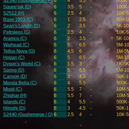
S2540 (Gushemege / P)
6
4
5.5
-
500K
Squee'tak (D)
6
3.5
5
-
100K
S2512 (H)
6
2.5
4
-
10K-
Base 1903 (C)
6
1
2.5
-
500-1
Sean's Landin (D)
6
2
3.5
-
5K-1
Petroleos (G)
6
2.5
4
-
10K-
Aramco (C)
6
2
3.5
-
5K-1
Warhead (C)
6
5
6.5
-
5M-1
Tellus Nova (G)
6
4.5
6
-
1M-5
Hogan (C)
6
5
6.5
-
5M-1
Dyson's World (C)
6
1.5
3
-
1K-5
Spring (D)
6
5
6.5
-
5M-1
Canyon (D)
6
3
4.5
-
50K-
Monda Bella (C)
6
4
5.5
-
500K
Migid (C)
6
5.5
7
-
10M-
Zhiphar (H)
6
5.5
7
-
10M-
Islands (C)
6
4
5.5
-
500K
Hiroshi (D)
6
3
4.5
-
50K-
S2440 (Gushemege / O)
6
2.5
4
-
10K-