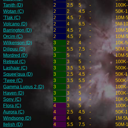
Tanith (D)
2
2.5
5
-
100K
Wotan (C)
2
2
4.5
-
50K-
'Tlak (C)
2
4.5
7
-
10M-
Volcano (D)
2
4
6.5
-
5M-1
Barrington (D)
2
4.5
7
-
10M-
Orcim (C)
2
4.5
7
-
10M-
Wilkenson (D)
3
2
4
-
10K-
Dilipuu (D)
3
5.5
7.5
-
50M-
Mordred (D)
3
5
7
-
10M-
Retreat (C)
3
3
5
-
100K
Lashaar (C)
3
3.5
5.5
-
500K
Squee'qua (D)
3
2.5
4.5
-
50K-
'Twee (C)
3
3.5
5.5
-
500K
Gamma Lupus 2 (D)
3
3
5
-
100K
Haven (D)
3
3
5
-
100K
Sony (C)
3
2
4
-
10K-
Flora (C)
4
3
5
-
100K
Aurora (C)
4
2.5
4.5
-
50K-
Windsong (D)
4
4
6
-
1M-5
Ilelish (D)
4
5.5
7.5
-
50M-