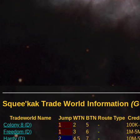
Squee'kak Trade World Information
(G
Tradeworld Name
Jump
WTN
BTN
Route Type
Credi
Colony 8 (D)
1
2
5
-
100K
Freedom (D)
1
3
6
-
1M-5
Hardy (D)
2
4.5
7
-
10M-